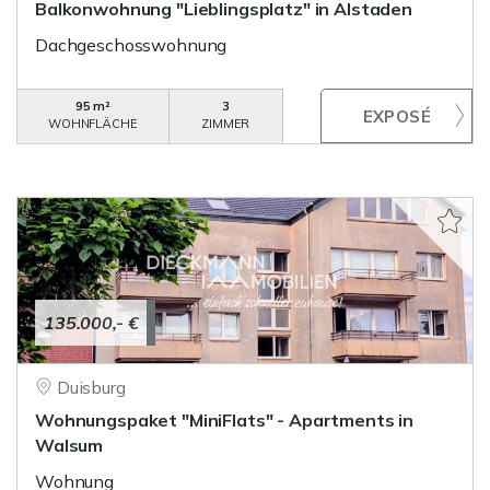
Balkonwohnung "Lieblingsplatz" in Alstaden
Dachgeschosswohnung
95 m²
3
WOHNFLÄCHE
ZIMMER
135.000,- €
Duisburg
Wohnungspaket "MiniFlats" - Apartments in
Walsum
Wohnung