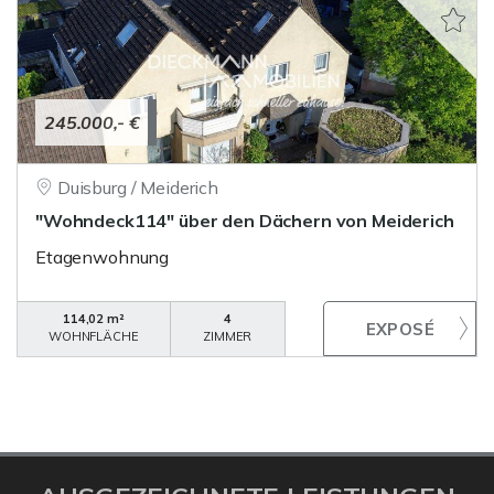
245.000,- €
Duisburg / Meiderich
"Wohndeck114" über den Dächern von Meiderich
Etagenwohnung
114,02 m²
4
WOHNFLÄCHE
ZIMMER