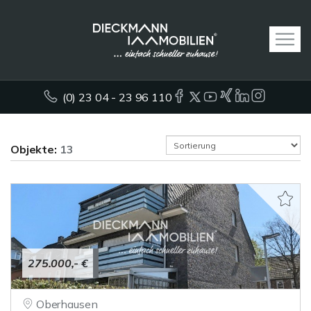
(0) 23 04 - 23 96 110
Objekte:
13
275.000,- €
Oberhausen