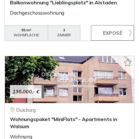
Balkonwohnung "Lieblingsplatz" in Alstaden
Dachgeschosswohnung
95 m²
3
WOHNFLÄCHE
ZIMMER
135.000,- €
Duisburg
Wohnungspaket "MiniFlats" - Apartments in
Walsum
Wohnung