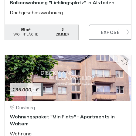
Balkonwohnung "Lieblingsplatz" in Alstaden
Dachgeschosswohnung
95 m²
3
WOHNFLÄCHE
ZIMMER
135.000,- €
Duisburg
Wohnungspaket "MiniFlats" - Apartments in
Walsum
Wohnung