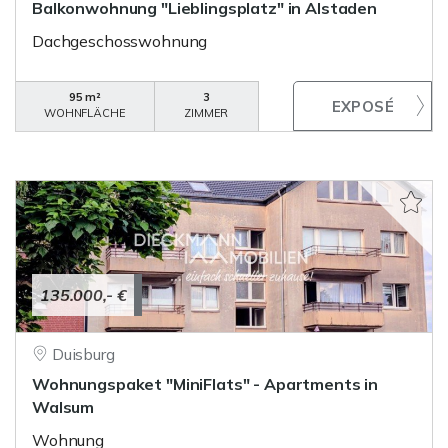
Balkonwohnung "Lieblingsplatz" in Alstaden
Dachgeschosswohnung
95 m²
3
WOHNFLÄCHE
ZIMMER
135.000,- €
Duisburg
Wohnungspaket "MiniFlats" - Apartments in
Walsum
Wohnung