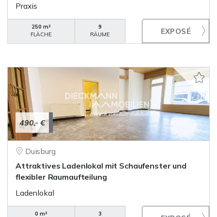
Praxis
250 m²
9
FLÄCHE
RÄUME
490,- €
Duisburg
Attraktives Ladenlokal mit Schaufenster und
flexibler Raumaufteilung
Ladenlokal
0 m²
3