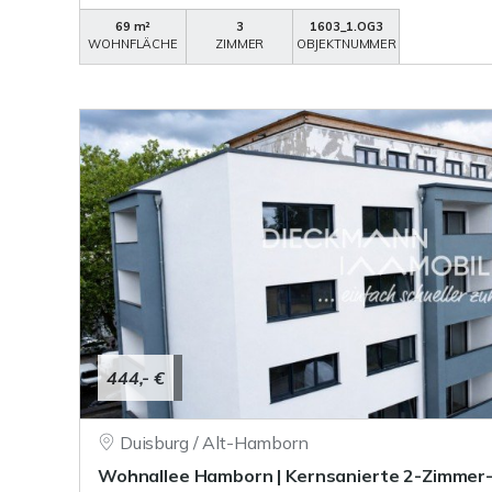
69 m²
3
1603_1.OG3
WOHNFLÄCHE
ZIMMER
OBJEKTNUMMER
444,- €
Duisburg / Alt-Hamborn
Wohnallee Hamborn | Kernsanierte 2-Zimme