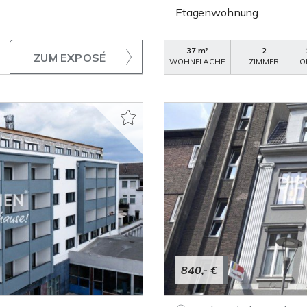
Etagenwohnung
37 m²
2
ZUM EXPOSÉ
WOHNFLÄCHE
ZIMMER
O
840,- €