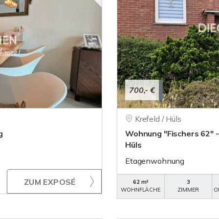
700,- €
Krefeld / Hüls
g
Wohnung "Fischers 62" 
Hüls
Etagenwohnung
ZUM EXPOSÉ
62 m²
3
WOHNFLÄCHE
ZIMMER
O