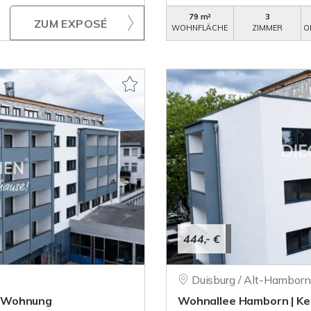
79 m²
3
ZUM EXPOSÉ
WOHNFLÄCHE
ZIMMER
O
444,- €
Duisburg / Alt-Hamborn
r-Wohnung
Wohnallee Hamborn | K