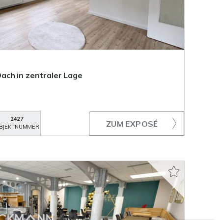
ach in zentraler Lage
2427
ZUM EXPOSÉ
BJEKTNUMMER