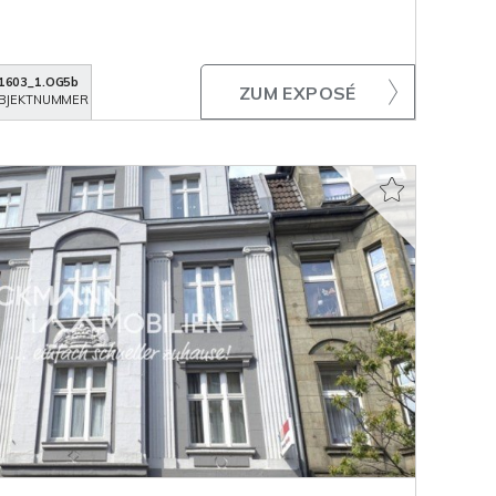
1603_1.OG5b
ZUM EXPOSÉ
BJEKTNUMMER