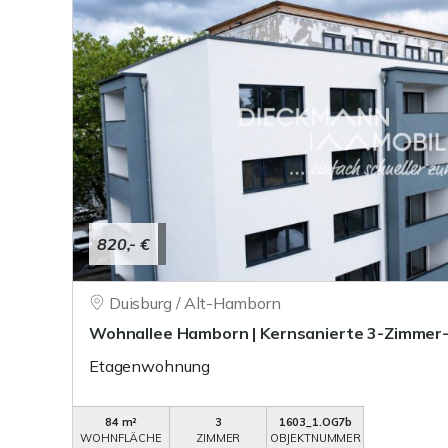
820,- €
Duisburg / Alt-Hamborn
Wohnallee Hamborn | Kernsanierte 3-Zimme
Etagenwohnung
84 m²
3
1603_1.OG7b
WOHNFLÄCHE
ZIMMER
OBJEKTNUMMER