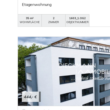
Etagenwohnung
35 m²
2
1603_1.OG2
WOHNFLÄCHE
ZIMMER
OBJEKTNUMMER
444,- €