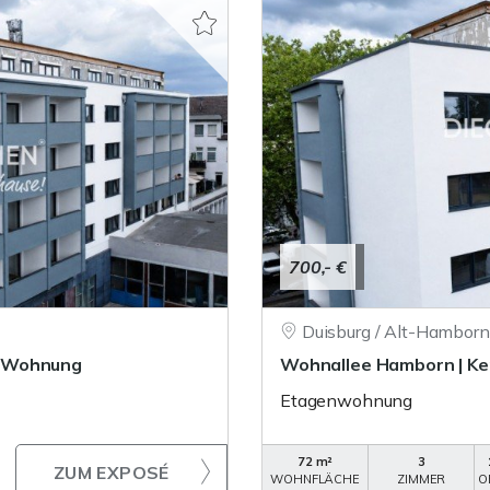
700,- €
Duisburg / Alt-Hamborn
r-Wohnung
Wohnallee Hamborn | K
Etagenwohnung
72 m²
3
ZUM EXPOSÉ
WOHNFLÄCHE
ZIMMER
O