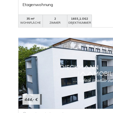
Etagenwohnung
35 m²
2
1603_1.OG2
WOHNFLÄCHE
ZIMMER
OBJEKTNUMMER
444,- €