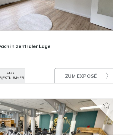
ach in zentraler Lage
2427
ZUM EXPOSÉ
BJEKTNUMMER