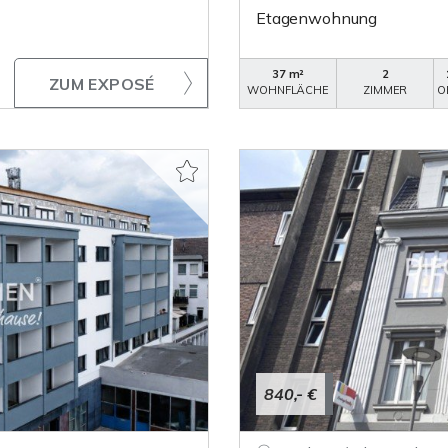
Etagenwohnung
37 m²
2
ZUM EXPOSÉ
WOHNFLÄCHE
ZIMMER
O
840,- €