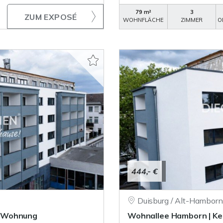
79 m²
3
ZUM EXPOSÉ
WOHNFLÄCHE
ZIMMER
O
444,- €
Duisburg / Alt-Hamborn
r-Wohnung
Wohnallee Hamborn | K