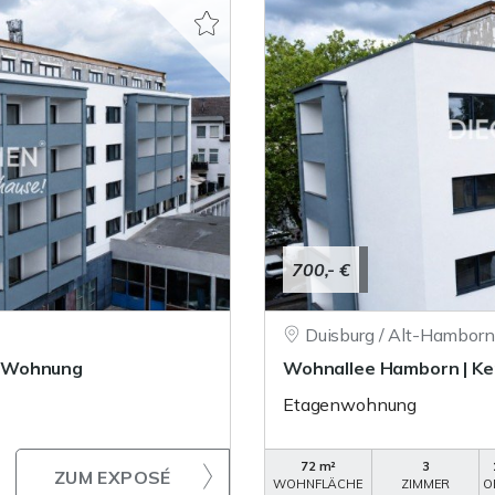
700,- €
Duisburg / Alt-Hamborn
r-Wohnung
Wohnallee Hamborn | K
Etagenwohnung
72 m²
3
ZUM EXPOSÉ
WOHNFLÄCHE
ZIMMER
O