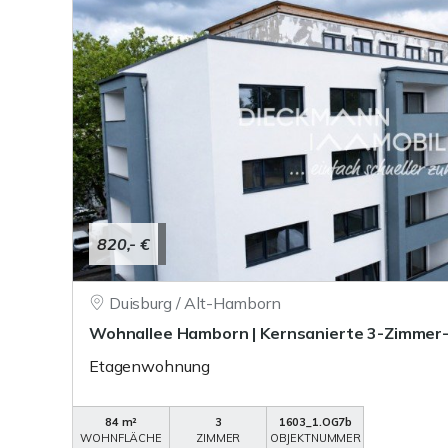
820,- €
Duisburg / Alt-Hamborn
Wohnallee Hamborn | Kernsanierte 3-Zimme
Etagenwohnung
84 m²
3
1603_1.OG7b
WOHNFLÄCHE
ZIMMER
OBJEKTNUMMER