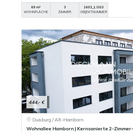
69 m²
3
1603_1.OG3
WOHNFLÄCHE
ZIMMER
OBJEKTNUMMER
444,- €
Duisburg / Alt-Hamborn
Wohnallee Hamborn | Kernsanierte 2-Zimme