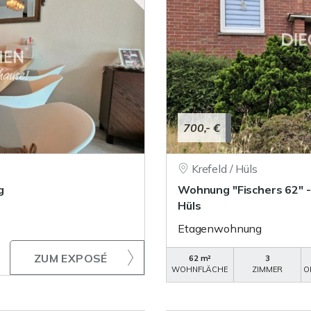
700,- €
Krefeld / Hüls
g
Wohnung "Fischers 62" 
Hüls
Etagenwohnung
ZUM EXPOSÉ
62 m²
3
WOHNFLÄCHE
ZIMMER
O