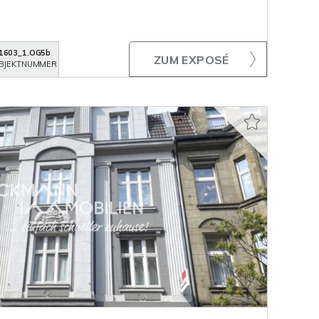
1603_1.OG5b
ZUM EXPOSÉ
BJEKTNUMMER