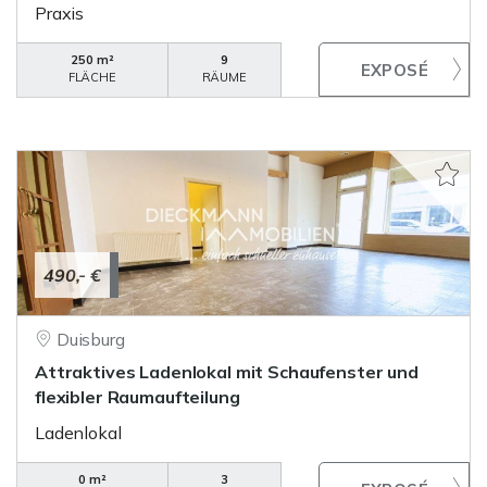
Praxis
250 m²
9
FLÄCHE
RÄUME
490,- €
Duisburg
Attraktives Ladenlokal mit Schaufenster und
flexibler Raumaufteilung
Ladenlokal
0 m²
3