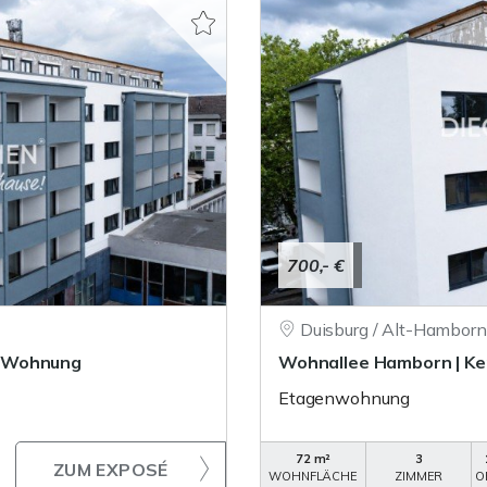
700,- €
Duisburg / Alt-Hamborn
r-Wohnung
Wohnallee Hamborn | K
Etagenwohnung
72 m²
3
ZUM EXPOSÉ
WOHNFLÄCHE
ZIMMER
O