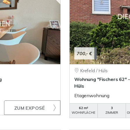
700,- €
Krefeld / Hüls
g
Wohnung "Fischers 62" 
Hüls
Etagenwohnung
ZUM EXPOSÉ
62 m²
3
WOHNFLÄCHE
ZIMMER
O