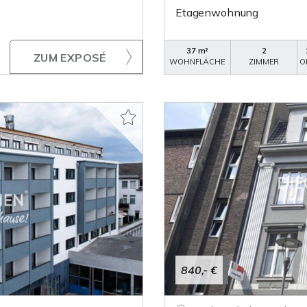
Etagenwohnung
37 m²
2
ZUM EXPOSÉ
WOHNFLÄCHE
ZIMMER
O
840,- €