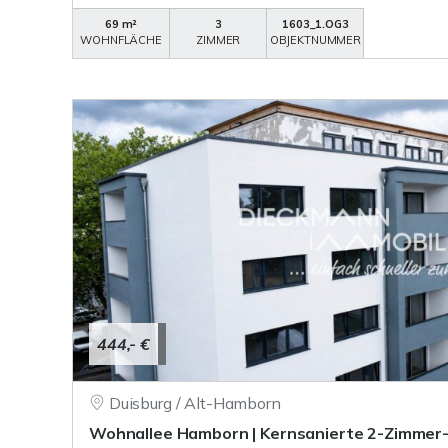
69 m²
3
1603_1.OG3
WOHNFLÄCHE
ZIMMER
OBJEKTNUMMER
444,- €
Duisburg / Alt-Hamborn
Wohnallee Hamborn | Kernsanierte 2-Zimme