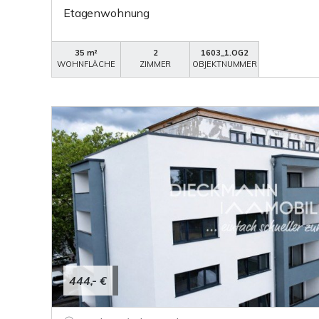
Etagenwohnung
35 m²
2
1603_1.OG2
WOHNFLÄCHE
ZIMMER
OBJEKTNUMMER
444,- €