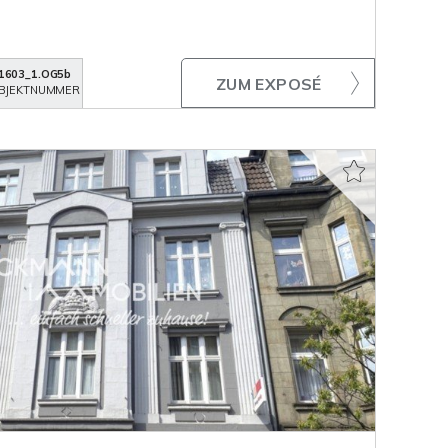
1603_1.OG5b
ZUM EXPOSÉ
BJEKTNUMMER