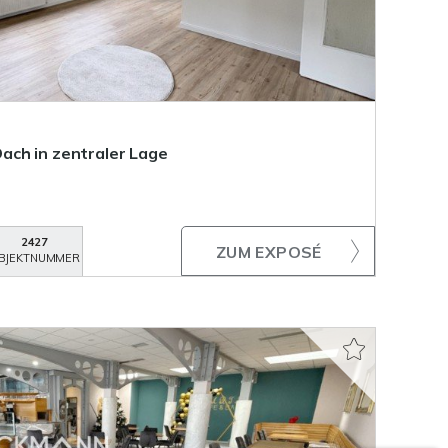
ach in zentraler Lage
2427
ZUM EXPOSÉ
BJEKTNUMMER