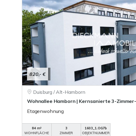
820,- €
Duisburg / Alt-Hamborn
Wohnallee Hamborn | Kernsanierte 3-Zimme
Etagenwohnung
84 m²
3
1603_1.OG7b
WOHNFLÄCHE
ZIMMER
OBJEKTNUMMER