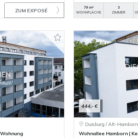
79 m²
3
ZUM EXPOSÉ
WOHNFLÄCHE
ZIMMER
O
444,- €
Duisburg / Alt-Hamborn
r-Wohnung
Wohnallee Hamborn | K