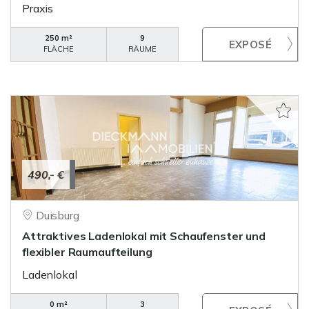
Praxis
250 m²
9
FLÄCHE
RÄUME
490,- €
Duisburg
Attraktives Ladenlokal mit Schaufenster und
flexibler Raumaufteilung
Ladenlokal
0 m²
3