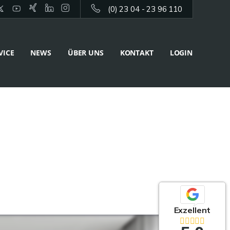
(0) 23 04 - 23 96 110
VICE
NEWS
ÜBER UNS
KONTAKT
LOGIN
Exzellent