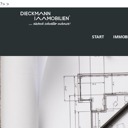
?> >
START
IMMOBI