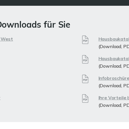
Downloads für Sie
n West
Hausbaukatal
(Download, PD
Hausbaukatal
(Download, PD
Infobroschür
(Download, PD
r
Ihre Vorteile
(Download, PD