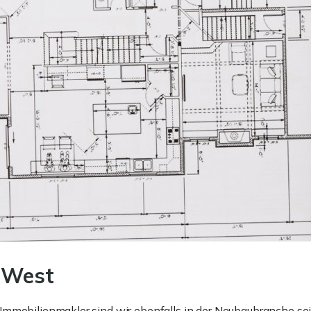
b West
mmobilienmakler sind wir ebenfalls in der Neubaubranche seit 