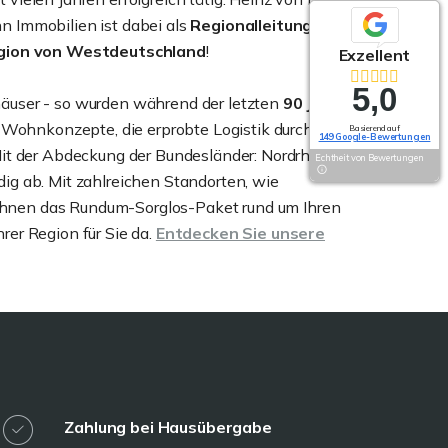
 Immobilien ist dabei als
Regionalleitung
für die
gion von Westdeutschland
!
Exzellent
Exzellent
5,0
5,0
häuser - so wurden während der letzten
90 Jahre
n Wohnkonzepte, die erprobte Logistik durch unsere
Basierend auf
Basierend auf
149 Google-Bewertungen
149 Google-Bewertungen
Mit der Abdeckung der Bundesländer: Nordrhein-
Echtheit von Bewertungen
Echtheit von Bewertungen
ig ab. Mit zahlreichen Standorten, wie
Ihnen das Rundum-Sorglos-Paket rund um Ihren
er Region für Sie da.
Entdecken Sie unsere
Zahlung bei Hausübergabe