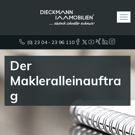
(0) 23 04 - 23 96 110
Der
Makleralleinauftra
g