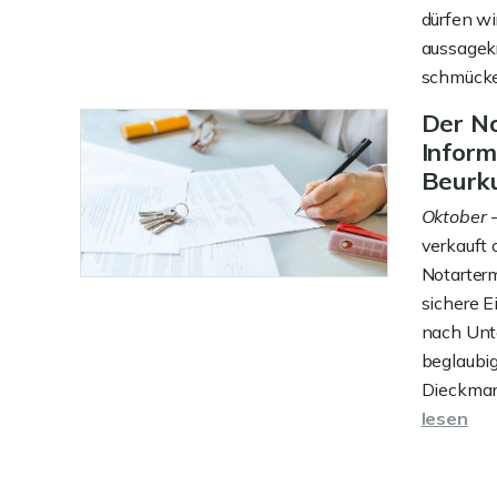
dürfen wi
aussagekr
schmück
Der No
Inform
Beurk
Oktober
-
verkauft 
Notarter
sichere E
nach Unte
beglaubig
Dieckman
lesen