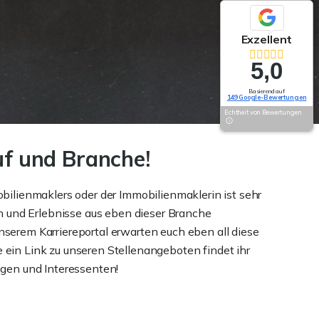
Exzellent
5,0
Basierend auf
149 Google-Bewertungen
Echtheit von Bewertungen
uf und Branche!
ilienmaklers oder der Immobilienmaklerin ist sehr
n und Erlebnisse aus eben dieser Branche
nserem Karriereportal erwarten euch eben all diese
e ein Link zu unseren Stellenangeboten findet ihr
legen und Interessenten!