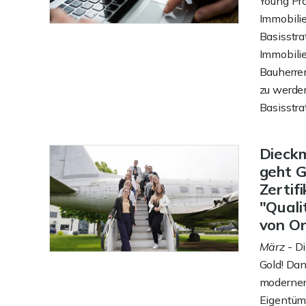
Young Pro
Immobili
Basisstrat
Immobilie
Bauherren
zu werden
Basisstrat
Dieck
geht G
Zertif
"Quali
von On
März
- D
Gold! Dan
modernen
Eigentüm