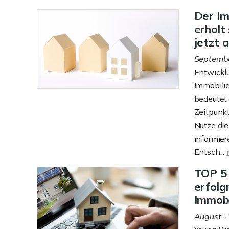
Der I
erholt
jetzt 
Septemb
Entwicklu
Immobilie
bedeutet 
Zeitpunkt
Nutze die
informier
Entsch...
TOP 5 
erfolg
Immobi
August
- 