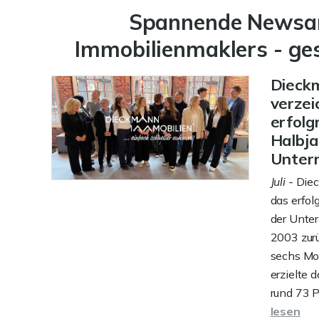
Spannende Newsart
Immobilienmaklers - ge
Dieck
verzei
erfolg
Halbja
Unter
Juli
- Diec
das erfol
der Unte
2003 zurü
sechs Mo
erzielte 
rund 73 P
lesen