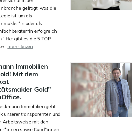
fessional in der
enbranche gefragt, was die
egie ist, um als
nmakler*in oder als
fachberater*in erfolgreich
." Her gibt es die 5 TOP
e...
mehr lesen
mann Immobilien
old! Mit dem
ikat
tätsmakler Gold"
Office.
ieckmann Immobilien geht
k unserer transparenten und
 Arbeitsweise mit den
er*innen sowie Kund*innen