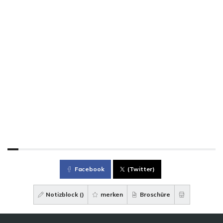
Facebook
(Twitter)
Notizblock (
)
merken
Broschüre