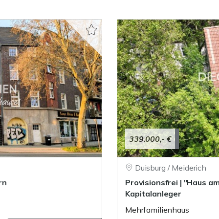
339.000,- €
Duisburg / Meiderich
rn
Provisionsfrei | "Haus a
Kapitalanleger
Mehrfamilienhaus