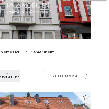
aniertes MFH in Friemersheim
2513
ZUM EXPOSÉ
BJEKTNUMMER