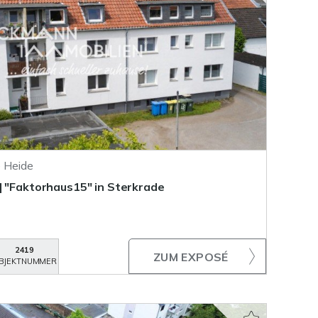
 Heide
| "Faktorhaus15" in Sterkrade
2419
ZUM EXPOSÉ
BJEKTNUMMER