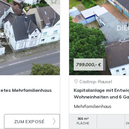
799.000,- €
Castrop-Rauxel
tetes Mehrfamilienhaus
Kapitalanlage mit Entwi
Wohneinheiten und 6 G
Mehrfamilienhaus
366 m²
ZUM EXPOSÉ
FLÄCHE
O