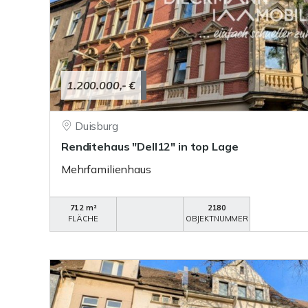
1.200.000,- €
Duisburg
Renditehaus "Dell12" in top Lage
Mehrfamilienhaus
712 m²
2180
FLÄCHE
OBJEKTNUMMER