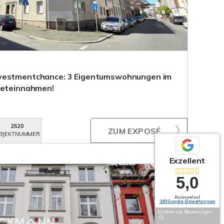
nvestmentchance: 3 Eigentumswohnungen im
ieteinnahmen!
2520
ZUM EXPOSÉ
BJEKTNUMMER
Exzellent
5,0
Basierend auf
149 Google-Bewertungen
Echtheit von Bewertungen