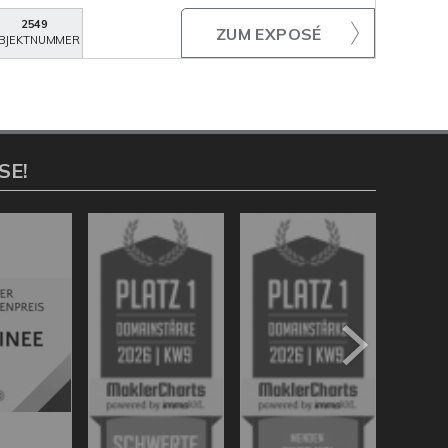
2549
ZUM EXPOSÉ
BJEKTNUMMER
SE!