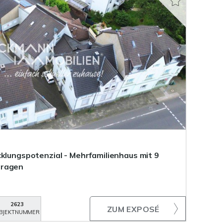
cklungspotenzial - Mehrfamilienhaus mit 9
aragen
2623
ZUM EXPOSÉ
BJEKTNUMMER