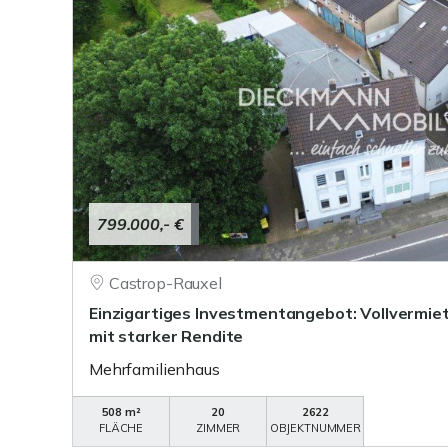
799.000,- €
Castrop-Rauxel
Einzigartiges Investmentangebot: Vollvermie
mit starker Rendite
Mehrfamilienhaus
508 m²
20
2622
FLÄCHE
ZIMMER
OBJEKTNUMMER