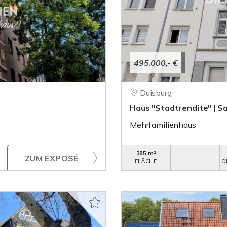
495.000,- €
Duisburg
Haus "Stadtrendite" | S
Mehrfamilienhaus
385 m²
ZUM EXPOSÉ
FLÄCHE
O