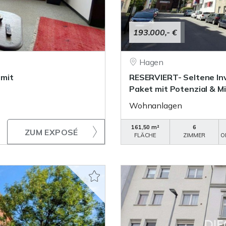
193.000,- €
Hagen
 mit
RESERVIERT- Seltene I
Paket mit Potenzial & M
Wohnanlagen
161,50 m²
6
ZUM EXPOSÉ
FLÄCHE
ZIMMER
O