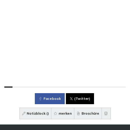
Facebook
(Twitter)
Notizblock (
)
merken
Broschüre