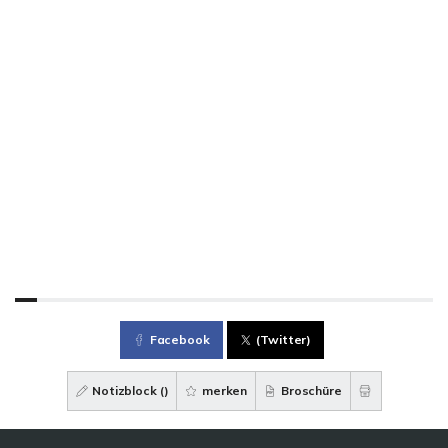
Facebook
(Twitter)
Notizblock (
)
merken
Broschüre