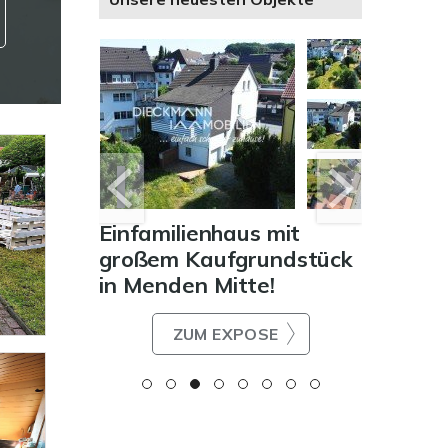
rs 62" -
Einfamilienhaus mit
Wohnun
mmer-
großem Kaufgrundstück
| Renov
eld-Hüls
in Menden Mitte!
Eigen
Rande 
E
ZUM EXPOSE