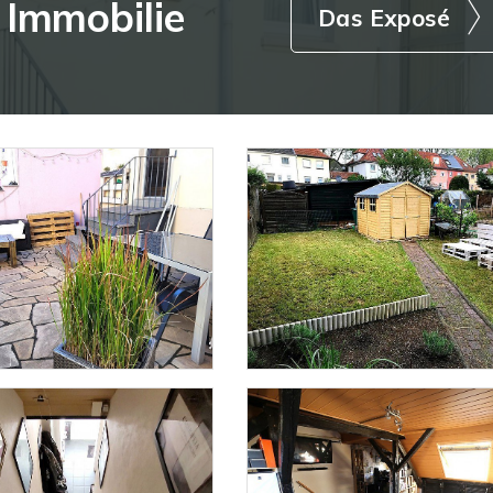
r
Immobilie
Das Exposé
Moderner Neubau |
Wohnung "Fische
Einfamilienhaus in
Charmante 3-Zi
Homberg
Wohnung in Kref
ZUM EXPOSE
ZUM EXPOS