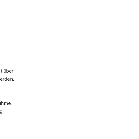
n
t über
erden.
nahme.
ng