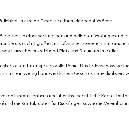
glichkeit zur freien Gestaltung Ihrer eigenen 4 Wände.
che liegt in einer sehr ruhigen und beliebten Wohngegend in
räume als auch 1 großes Schlafzimmer sowie ein Büro und ei
ieses Haus über ausreichend Platz und Stauraum im Keller.
öglichkeiten für anspruchsvolle Paare. Das Erdgeschoss verfüg
nn mit ein wenig handwerklichem Geschick individualisiert w
izvollen Einfamilienhaus und über Ihre schriftliche Kontaktauf
sé und die Kontaktdaten für Rückfragen sowie die Vereinbaru