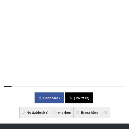
Facebook
(Twitter)
Notizblock (
)
merken
Broschüre