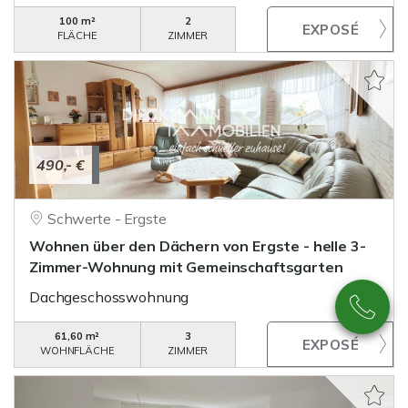
100 m²
2
FLÄCHE
ZIMMER
490,- €
Schwerte - Ergste
Wohnen über den Dächern von Ergste - helle 3-
Zimmer-Wohnung mit Gemeinschaftsgarten
Dachgeschosswohnung
61,60 m²
3
WOHNFLÄCHE
ZIMMER