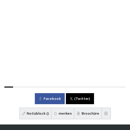
Facebook
(Twitter)
Notizblock (
)
merken
Broschüre