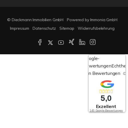
© Dieckmann Immobilien GmbH
Powered by Immonia GmbH
Impressum
Datenschutz
Sitemap
Widerrufsbelehrung
Google-
Bewertungen
Echthei
von Bewertungen
5,0
Exzellent
149 Google-Bewertungen