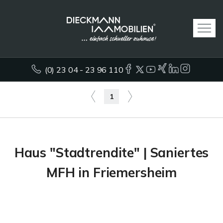
(0) 23 04 - 23 96 110
1
Haus "Stadtrendite" | Saniertes
MFH in Friemersheim