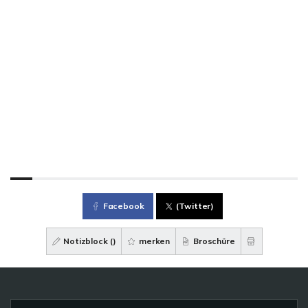
Facebook
(Twitter)
Notizblock (
)
merken
Broschüre