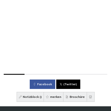
Facebook
(Twitter)
Notizblock (
)
merken
Broschüre