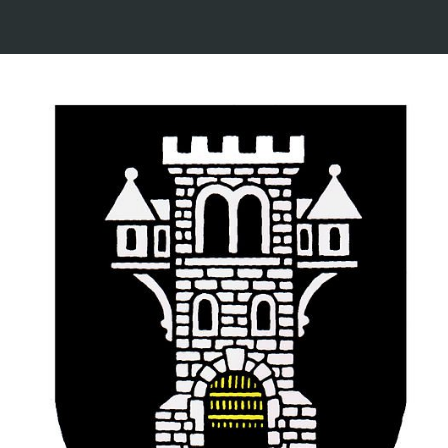
DankeschÃ¶n an Frau
Schmidt!