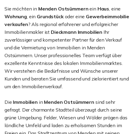
Sie möchten in
Menden Ostsümmern
ein
Haus
, eine
Wohnung
, ein
Grundstück
oder eine
Gewerbeimmobilie
verkaufen
? Als regional erfahrener und erfolgreicher
Immobilienmakler ist
Dieckmann Immobilien
Ihr
zuverlässiger und kompetenter Partner für den Verkauf
und die Vermietung von Immobilien in Menden
Ostsümmern. Unser professionelles Team verfügt über
exzellente Kenntnisse des lokalen Immobilienmarktes.
Wir verstehen die Bedürfnisse und Wünsche unserer
Kunden und beraten Sie umfassend und zielorientiert rund
um den Immobilienverkauf.
Die
Immobilien
in
Menden Ostsümmern
sind sehr
gefragt. Der charmante Stadtteil überzeugt durch seine
grüne Umgebung. Felder, Wiesen und Wälder prägen das
ländliche Umfeld und laden zu erholsamen Stunden im
Freien ein. Das Stadtzentrum von Menden mit seinen