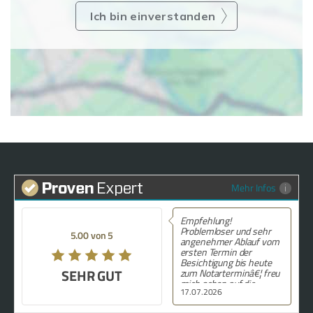
Ich bin einverstanden
Mehr Infos
Empfehlung!
Problemloser und sehr
5.00 von 5
angenehmer Ablauf vom
ersten Termin der
Besichtigung bis heute
SEHR GUT
zum Notarterminâ€¦ freu
mich schon auf die
17.07.2026
SchlÃ¼sselÃ¼bergabe.
Ganz groÃŸes