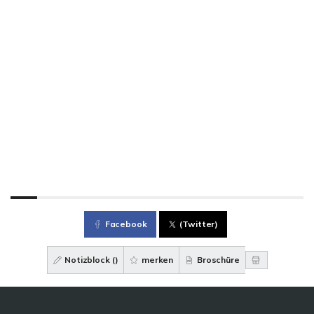
Facebook
(Twitter)
Notizblock (
)
merken
Broschüre