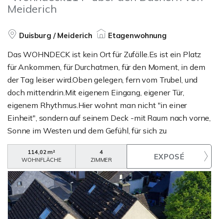
Meiderich
Duisburg / Meiderich
Etagenwohnung
Das WOHNDECK ist kein Ort für Zufälle.Es ist ein Platz
für Ankommen, für Durchatmen, für den Moment, in dem
der Tag leiser wird.Oben gelegen, fern vom Trubel, und
doch mittendrin.Mit eigenem Eingang, eigener Tür,
eigenem Rhythmus.Hier wohnt man nicht "in einer
Einheit", sondern auf seinem Deck -mit Raum nach vorne,
Sonne im Westen und dem Gefühl, für sich zu
sein.WOHNDECK verbindet, was selten
114,02 m²
4
zusammenkommt:das Hausgefühl einer
WOHNFLÄCHE
ZIMMER
Doppelhaushälfte mit der Klarheit einer
Eigentumswohnung.Vier private Zugänge, kleine
Vorgärten, Terrassen als Feierabendplätze -ein Ensemble
wie geschaffen für Menschen, die Freiheit lieben,aber