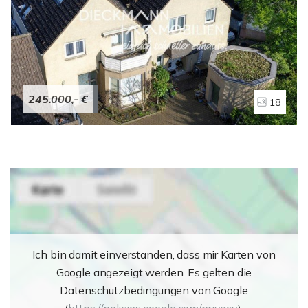
Gemeinschaft nicht ausschließen wollen.Wenn abends
die Sonne langsam über Meiderich wandertund das Licht
auf den Terrassen weich wird,dann zeigt WOHNDECK,
was es wirklich ist:kein Objekt, sondern ein Zuhause mit
Haltung.Ein Ort für Gespräche.Ein Ort für Kinderlachen
und ruhige Morgen.Ein Ort, der nicht laut sein muss, um
245.000,- €
18
Eindruck zu hinterlassen.
Ich bin damit einverstanden, dass mir Karten von
Google angezeigt werden. Es gelten die
Datenschutzbedingungen von Google