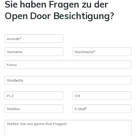
Sie haben Fragen zu der
erweitern möchten.Haben wir Ihr Interesse geweckt?
Dann senden Sie uns gerne eine Anfrage - wir lassen
Open Door Besichtigung?
Ihnen umgehend das vollständige Exposé mit weiteren
Informationen zukommen.