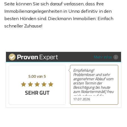
Seite können Sie sich darauf verlassen, dass Ihre
Immobilienangelegenheiten in Unna definitiv in den
besten Händen sind. Dieckmann Immobilien: Einfach
schneller Zuhause!
Mehr Infos
Empfehlung!
Problemloser und sehr
5.00 von 5
angenehmer Ablauf vom
ersten Termin der
Besichtigung bis heute
SEHR GUT
zum Notarterminâ€¦ freu
mich schon auf die
17.07.2026
SchlÃ¼sselÃ¼bergabe.
Ganz groÃŸes
DankeschÃ¶n an Frau
Schmidt!