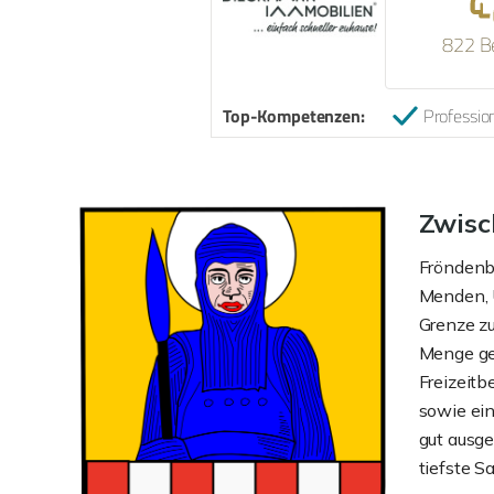
822 B
Top-Kompetenzen:
Profession
Zwisc
Fröndenbe
Menden, U
Grenze zu
Menge ge
Freizeitb
sowie ein
gut ausg
tiefste S