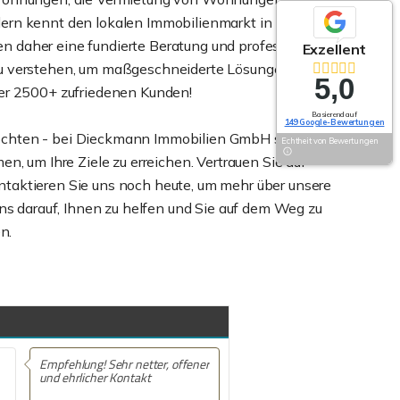
lern kennt den lokalen Immobilienmarkt in
n daher eine fundierte Beratung und professionelle
Exzellent
 zu verstehen, um maßgeschneiderte Lösungen zu
5,0
ber 2500+ zufriedenen Kunden!
Basierend auf
149 Google-Bewertungen
möchten - bei Dieckmann Immobilien GmbH sind Sie
Echtheit von Bewertungen
n, um Ihre Ziele zu erreichen. Vertrauen Sie auf
ntaktieren Sie uns noch heute, um mehr über unsere
uns darauf, Ihnen zu helfen und Sie auf dem Weg zu
n.
Empfehlung! Problemloser und
sehr angenehmer Ablauf vom
ersten Termin der Besichtigung