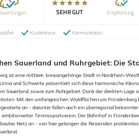
SEHR GUT
ewertungen
Empfehlung
alitÃ¤t
Kundentreue
Kommunikation
hen Sauerland und Ruhrgebiet: Die St
rg ist eine mittlere, kreisangehörige Stadt in Nordrhein-Wes
nna und Schwerte präsentiert sich diese harmonische Kleinsta
m Sauerland, sowie zum Ruhrgebiet. Dank der direkten Lage a
boten. Mit den umfangreichen Waldflächen um Fröndenberg he
egeisterte an - darunter fallen auch ein überregional bekannter 
 ambitionierter Tennissportverein. Der Bahnhof in Fröndenberg
ebautes Netz an - von hier gelangen die Reisenden problemlo
auerland.