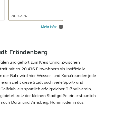
bis heute zum Notarterminâ€¦
freu mich schon auf die
SchlÃ¼sselÃ¼bergabe. Ganz
groÃŸes DankeschÃ¶n an Frau
17.07.2026
Schmidt!
Mehr Infos
adt Fröndenberg
tfalen und gehört zum Kreis Unna. Zwischen
dt mit ca. 20.436 Einwohnern als inoffizielle
n der Ruhr wird hier Wasser- und Kanufreunden jede
rum zieht diese Stadt auch viele Sport- und
Golfclub, ein sportlich erfolgreicher Fußballverein,
 bietet trotz der kleinen Stadtgröße ein erstaunlich
s nach Dortmund, Arnsberg, Hamm oder in das