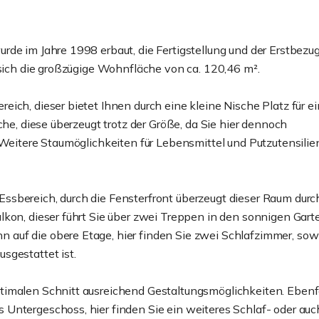
rde im Jahre 1998 erbaut, die Fertigstellung und der Erstbezu
 sich die großzügige Wohnfläche von ca. 120,46 m².
ich, dieser bietet Ihnen durch eine kleine Nische Platz für e
che, diese überzeugt trotz der Größe, da Sie hier dennoch
 Weitere Staumöglichkeiten für Lebensmittel und Putzutensilie
ssbereich, durch die Fensterfront überzeugt dieser Raum durc
kon, dieser führt Sie über zwei Treppen in den sonnigen Gart
auf die obere Etage, hier finden Sie zwei Schlafzimmer, sow
sgestattet ist.
timalen Schnitt ausreichend Gestaltungsmöglichkeiten. Ebenf
Untergeschoss, hier finden Sie ein weiteres Schlaf- oder auc