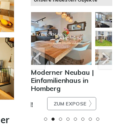
nstiger
Moderner Neubau |
Wohnun
ilien -
Einfamilienhaus in
Charma
Homberg
Wohnun
ng mit
potenzial!
ZUM EXPOSE
er
E