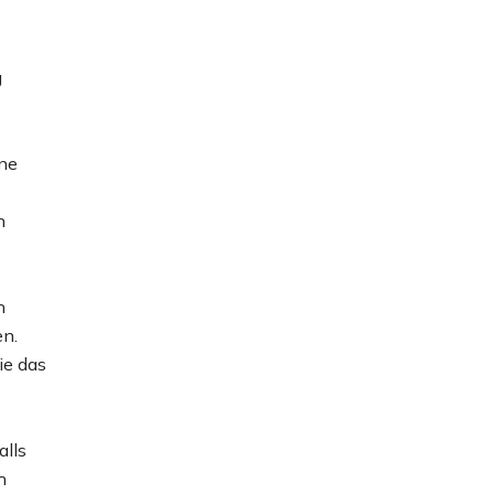
g
ine
n
h
en.
ie das
alls
h