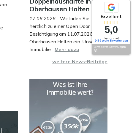
Doppelhaushälfte in
 von
Oberhausen Holten
Exzellent
17.06.2026
- Wir laden Sie
herzlich zu einer Open Door
5,0
re
Besichtigung am 11.07.2026 in
Basierend auf
Oberhausen Holten ein. Unser
149 Google-Bewertungen
Echtheit von Bewertungen
Immobilie...
Mehr dazu
weitere News-Beiträge