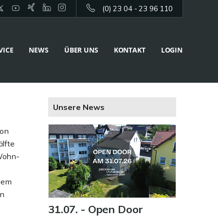
(0) 23 04 - 23 96 110
VICE
NEWS
ÜBER UNS
KONTAKT
LOGIN
Unsere News
on
lfte
 Wohn-
esem
in
31.07. - Open Door