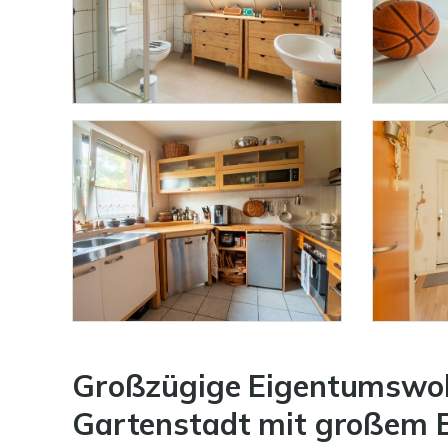
Großzügige Eigentumswo
Gartenstadt mit großem B