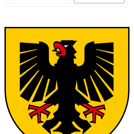
Ganz groÃŸes
DankeschÃ¶n an Frau
Schmidt!