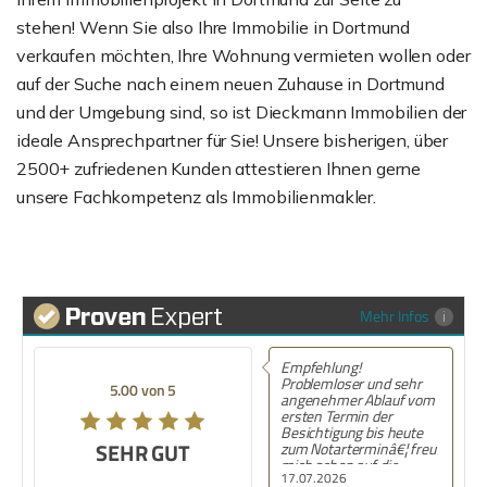
stehen! Wenn Sie also Ihre Immobilie in Dortmund
verkaufen möchten, Ihre Wohnung vermieten wollen oder
auf der Suche nach einem neuen Zuhause in Dortmund
und der Umgebung sind, so ist Dieckmann Immobilien der
ideale Ansprechpartner für Sie! Unsere bisherigen, über
2500+ zufriedenen Kunden attestieren Ihnen gerne
unsere Fachkompetenz als Immobilienmakler.
Mehr Infos
Empfehlung!
Problemloser und sehr
5.00 von 5
angenehmer Ablauf vom
ersten Termin der
Besichtigung bis heute
SEHR GUT
zum Notarterminâ€¦ freu
mich schon auf die
17.07.2026
SchlÃ¼sselÃ¼bergabe.