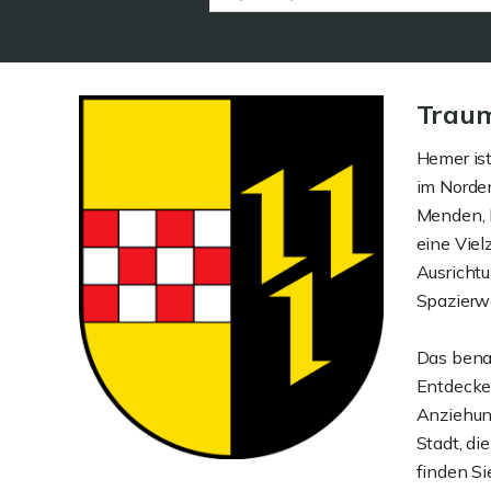
Traum
Hemer ist
im Norden
Menden, 
eine Viel
Ausrichtu
Spazierw
Das bena
Entdecke
Anziehun
Stadt, di
finden S