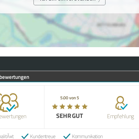
bewertungen
5.00 von 5
SEHR GUT
ewertungen
Empfehlung
alitÃ¤t
Kundentreue
Kommunikation