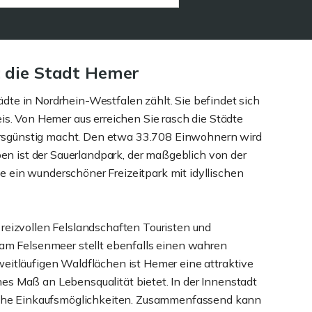
 die Stadt Hemer
ädte in Nordrhein-Westfalen zählt. Sie befindet sich
s. Von Hemer aus erreichen Sie rasch die Städte
ehrsgünstig macht. Den etwa 33.708 Einwohnern wird
en ist der Sauerlandpark, der maßgeblich von der
ie ein wunderschöner Freizeitpark mit idyllischen
eizvollen Felslandschaften Touristen und
am Felsenmeer stellt ebenfalls einen wahren
itläufigen Waldflächen ist Hemer eine attraktive
hes Maß an Lebensqualität bietet. In der Innenstadt
iche Einkaufsmöglichkeiten. Zusammenfassend kann