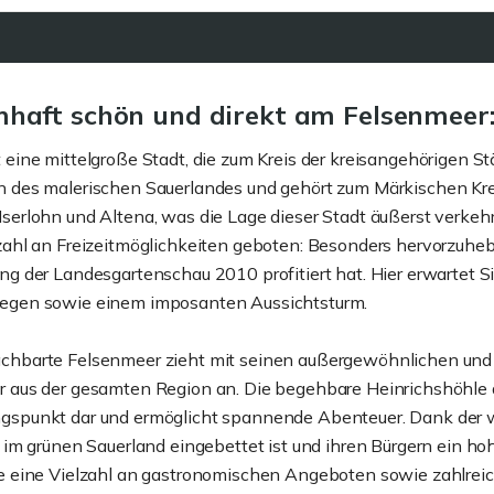
haft schön und direkt am Felsenmeer:
 eine mittelgroße Stadt, die zum Kreis der kreisangehörigen St
 des malerischen Sauerlandes und gehört zum Märkischen Krei
Iserlohn und Altena, was die Lage dieser Stadt äußerst verk
zahl an Freizeitmöglichkeiten geboten: Besonders hervorzuheb
ng der Landesgartenschau 2010 profitiert hat. Hier erwartet S
egen sowie einem imposanten Aussichtsturm.
chbarte Felsenmeer zieht mit seinen außergewöhnlichen und r
r aus der gesamten Region an. Die begehbare Heinrichshöhle 
gspunkt dar und ermöglicht spannende Abenteuer. Dank der we
e im grünen Sauerland eingebettet ist und ihren Bürgern ein ho
ie eine Vielzahl an gastronomischen Angeboten sowie zahlre