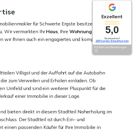
rtise
Exzellent
Exzellent
mmobilienmakler für Schwerte Ergste besitzen
5,0
5,0
u. Wir vermarkten Ihr
Haus
, Ihre
Wohnung
oder Ihr
 wir Ihnen auch ein engagiertes und kompetentes
Basierend auf
Basierend auf
149 Google-Bewertungen
149 Google-Bewertungen
Echtheit von Bewertungen
Echtheit von Bewertungen
tteilen Villigst und der Auffahrt auf die Autobahn
, die zum Verweilen und Erholen einladen. Ob
n Umfeld und sind ein weiterer Pluspunkt für die
rkauf einer Immobilie in dieser Lage.
nd bieten direkt in diesem Stadtteil Naherholung im
hluss. Der Stadtteil ist durch Ein- und
 einen passenden Käufer für Ihre Immobilie in