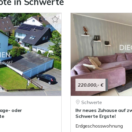
ote in Schwerte
220.000,- €
Schwerte
lage- oder
Ihr neues Zuhause auf z
te
Schwerte Ergste!
Erdgeschosswohnung