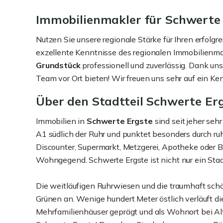
Immobilienmakler für Schwerte 
Nutzen Sie unsere regionale Stärke für Ihren erfolg
exzellente Kenntnisse des regionalen Immobilienma
Grundstück
professionell und zuverlässig. Dank u
Team vor Ort bieten! Wir freuen uns sehr auf ein Ke
Über den Stadtteil Schwerte Er
Immobilien in
Schwerte Ergste
sind seit jeher seh
A1 südlich der Ruhr und punktet besonders durch ruh
Discounter, Supermarkt, Metzgerei, Apotheke oder B
Wohngegend. Schwerte Ergste ist nicht nur ein Stadtt
Die weitläufigen Ruhrwiesen und die traumhaft schö
Grünen an. Wenige hundert Meter östlich verläuft di
Mehrfamilienhäuser geprägt und als Wohnort bei Alt