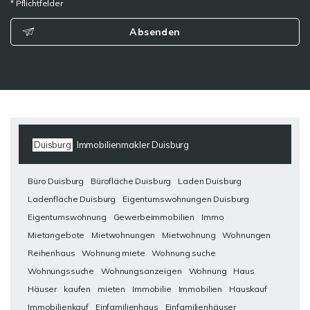
* Pflichtfelder
Absenden
Duisburg
Immobilienmakler Duisburg
Büro Duisburg
Bürofläche Duisburg
Laden Duisburg
Ladenfläche Duisburg
Eigentumswohnungen Duisburg
Eigentumswohnung
Gewerbeimmobilien
Immo
Mietangebote
Mietwohnungen
Mietwohnung
Wohnungen
Reihenhaus
Wohnung miete
Wohnung suche
Wohnungssuche
Wohnungsanzeigen
Wohnung
Haus
Häuser
kaufen
mieten
Immobilie
Immobilien
Hauskauf
Immobilienkauf
Einfamilienhaus
Einfamilienhäuser