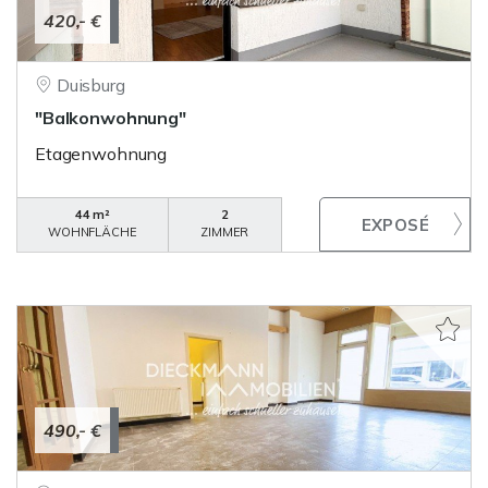
420,- €
Duisburg
"Balkonwohnung"
Etagenwohnung
44 m²
2
WOHNFLÄCHE
ZIMMER
490,- €