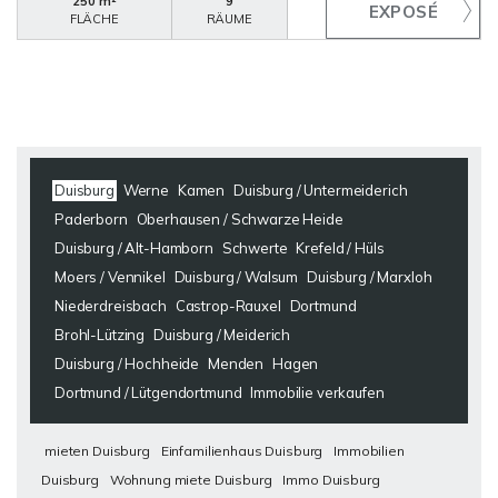
250 m²
9
FLÄCHE
RÄUME
Duisburg
Werne
Kamen
Duisburg / Untermeiderich
Paderborn
Oberhausen / Schwarze Heide
Duisburg / Alt-Hamborn
Schwerte
Krefeld / Hüls
Moers / Vennikel
Duisburg / Walsum
Duisburg / Marxloh
Niederdreisbach
Castrop-Rauxel
Dortmund
Brohl-Lützing
Duisburg / Meiderich
Duisburg / Hochheide
Menden
Hagen
Dortmund / Lütgendortmund
Immobilie verkaufen
mieten Duisburg
Einfamilienhaus Duisburg
Immobilien
Duisburg
Wohnung miete Duisburg
Immo Duisburg