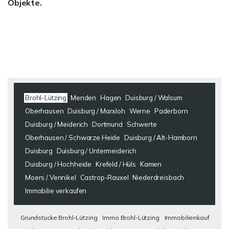
Objekte.
Brohl-Lützing
Menden
Hagen
Duisburg / Walsum
Oberhausen
Duisburg / Marxloh
Werne
Paderborn
Duisburg / Meiderich
Dortmund
Schwerte
Oberhausen / Schwarze Heide
Duisburg / Alt-Hamborn
Duisburg
Duisburg / Untermeiderich
Duisburg / Hochheide
Krefeld / Hüls
Kamen
Moers / Vennikel
Castrop-Rauxel
Niederdreisbach
Immobilie verkaufen
Grundstücke Brohl-Lützing
Immo Brohl-Lützing
Immobilienkauf