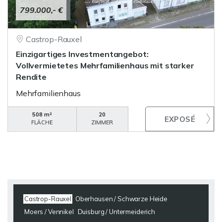
799.000,- €
Castrop-Rauxel
Einzigartiges Investmentangebot:
Vollvermietetes Mehrfamilienhaus mit starker
Rendite
Mehrfamilienhaus
508 m²
20
FLÄCHE
ZIMMER
Castrop-Rauxel
Oberhausen / Schwarze Heide
Moers / Vennikel
Duisburg / Untermeiderich