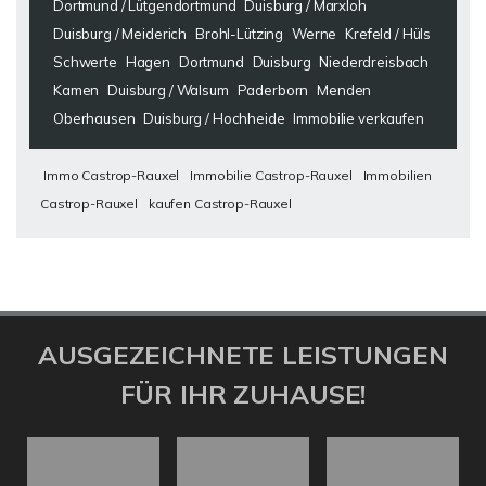
Dortmund / Lütgendortmund
Duisburg / Marxloh
Duisburg / Meiderich
Brohl-Lützing
Werne
Krefeld / Hüls
Schwerte
Hagen
Dortmund
Duisburg
Niederdreisbach
Kamen
Duisburg / Walsum
Paderborn
Menden
Oberhausen
Duisburg / Hochheide
Immobilie verkaufen
Immo Castrop-Rauxel
Immobilie Castrop-Rauxel
Immobilien
Castrop-Rauxel
kaufen Castrop-Rauxel
AUSGEZEICHNETE LEISTUNGEN
FÜR IHR ZUHAUSE!