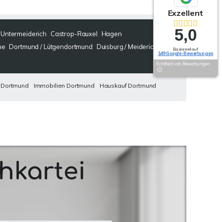
Exzellent
5,0
/ Untermeiderich
Castrop-Rauxel
Hagen
ne
Dortmund / Lütgendortmund
Duisburg / Meiderich
Basierend auf
149 Google-Bewertungen
Echtheit von Bewertungen
 Dortmund
Immobilien Dortmund
Hauskauf Dortmund