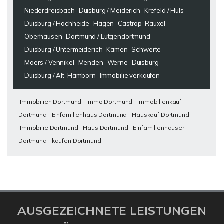
Niederdreisbach
Duisburg / Meiderich
Krefeld / Hüls
Duisburg / Hochheide
Hagen
Castrop-Rauxel
Oberhausen
Dortmund / Lütgendortmund
Duisburg / Untermeiderich
Kamen
Schwerte
Moers / Vennikel
Menden
Werne
Duisburg
Duisburg / Alt-Hamborn
Immobilie verkaufen
Immobilien Dortmund
Immo Dortmund
Immobilienkauf
Dortmund
Einfamilienhaus Dortmund
Hauskauf Dortmund
Immobilie Dortmund
Haus Dortmund
Einfamilienhäuser
Dortmund
kaufen Dortmund
AUSGEZEICHNETE LEISTUNGEN