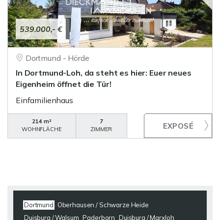
539.000,- €
Dortmund - Hörde
In Dortmund-Loh, da steht es hier: Euer neues
Eigenheim öffnet die Tür!
Einfamilienhaus
214 m²
7
WOHNFLÄCHE
ZIMMER
Dortmund
Oberhausen / Schwarze Heide
Duisburg / Walsum
Paderborn
Duisburg / Marxloh