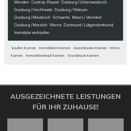
Menden
Castrop-Rauxel
Duisburg / Untermeiderich
Duisburg / Hochheide
Duisburg / Walsum
Duisburg / Meiderich
Schwerte
Moers / Vennikel
Duisburg / Marxloh
Werne
Dortmund / Lütgendortmund
Immobilie verkaufen
kaufen Kamen
Immobilien Kamen
Grundstücke Kamen
Immo
Kamen
Immobilienkauf Kamen
Grundstück Kamen
AUSGEZEICHNETE LEISTUNGEN
FÜR IHR ZUHAUSE!