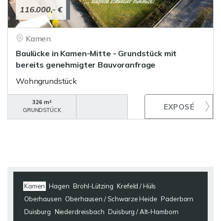
116.000,- €
Kamen
Baulücke in Kamen-Mitte - Grundstück mit
bereits genehmigter Bauvoranfrage
Wohngrundstück
326 m²
GRUNDSTÜCK
Kamen
Hagen
Brohl-Lützing
Krefeld / Hüls
Oberhausen
Oberhausen / Schwarze Heide
Paderborn
Duisburg
Niederdreisbach
Duisburg / Alt-Hamborn