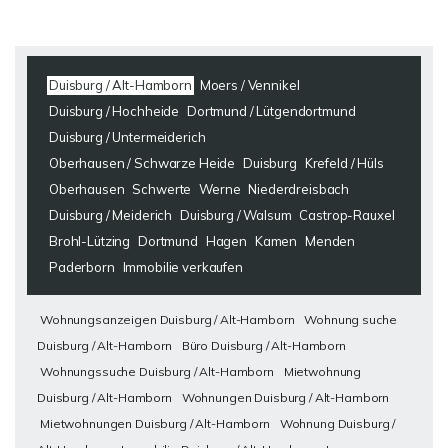
Duisburg / Alt-Hamborn
Moers / Vennikel
Duisburg / Hochheide
Dortmund / Lütgendortmund
Duisburg / Untermeiderich
Oberhausen / Schwarze Heide
Duisburg
Krefeld / Hüls
Oberhausen
Schwerte
Werne
Niederdreisbach
Duisburg / Meiderich
Duisburg / Walsum
Castrop-Rauxel
Brohl-Lützing
Dortmund
Hagen
Kamen
Menden
Paderborn
Immobilie verkaufen
Wohnungsanzeigen Duisburg / Alt-Hamborn
Wohnung suche
Duisburg / Alt-Hamborn
Büro Duisburg / Alt-Hamborn
Wohnungssuche Duisburg / Alt-Hamborn
Mietwohnung
Duisburg / Alt-Hamborn
Wohnungen Duisburg / Alt-Hamborn
Mietwohnungen Duisburg / Alt-Hamborn
Wohnung Duisburg /