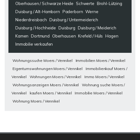
Oberhausen / Schwarze Heide
Schwerte
Brohl-Lützing
Duisburg / Alt-Hamborn
Paderborn
Werne
Niederdreisbach
Duisburg / Untermeiderich
Duisburg / Hochheide
Duisburg
Duisburg / Meiderich
Kamen
Dortmund
Oberhausen
Krefeld / Hüls
Hagen
Immobilie verkaufen
Wohnungssuche Moers / Vennikel
Immobilien Moers / Vennikel
Eigentumswohnungen Moers / Vennikel
Immobilienkauf Moers /
Vennikel
Wohnungen Moers / Vennikel
Immo Moers / Vennikel
Wohnungsanzeigen Moers / Vennikel
Wohnung suche Moers /
Vennikel
kaufen Moers / Vennikel
Immobilie Moers / Vennikel
Wohnung Moers / Vennikel