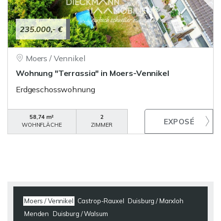
235.000,- €
Moers / Vennikel
Wohnung "Terrassia" in Moers-Vennikel
Erdgeschosswohnung
58,74 m²
2
WOHNFLÄCHE
ZIMMER
Moers / Vennikel
Castrop-Rauxel
Duisburg / Marxloh
Menden
Duisburg / Walsum