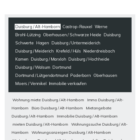
Duisburg / Alt-Hamborn
Castrop-Rauxel
Werne
Brohl-Lützing
Oberhausen / Schwarze Heide
Duisburg
Schwerte
Hagen
Duisburg / Untermeiderich
Duisburg / Meiderich
Krefeld / Hüls
Niederdreisbach
Kamen
Duisburg / Marxloh
Duisburg / Hochheide
Duisburg / Walsum
Dortmund
Dortmund / Lütgendortmund
Paderborn
Oberhausen
Moers / Vennikel
Immobilie verkaufen
Wohnung miete Duisburg / Alt-Hamborn
Immo Duisburg / Alt-
Hamborn
Büro Duisburg / Alt-Hamborn
Mietangebote
Duisburg / Alt-Hamborn
Immobilie Duisburg / Alt-Hamborn
mieten Duisburg / Alt-Hamborn
Wohnungssuche Duisburg / Alt-
Hamborn
Wohnungsanzeigen Duisburg / Alt-Hamborn