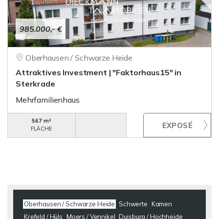
985.000,- €
Oberhausen / Schwarze Heide
Attraktives Investment | "Faktorhaus15" in
Sterkrade
Mehrfamilienhaus
567 m²
FLÄCHE
Oberhausen / Schwarze Heide
Schwerte
Kamen
Krefeld / Hüls
Moers / Vennikel
Duisburg / Hochheide