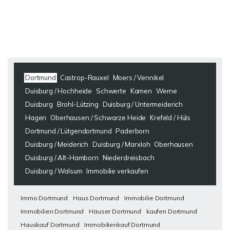
Dortmund
Castrop-Rauxel
Moers / Vennikel
Duisburg / Hochheide
Schwerte
Kamen
Werne
Duisburg
Brohl-Lützing
Duisburg / Untermeiderich
Hagen
Oberhausen / Schwarze Heide
Krefeld / Hüls
Dortmund / Lütgendortmund
Paderborn
Duisburg / Meiderich
Duisburg / Marxloh
Oberhausen
Duisburg / Alt-Hamborn
Niederdreisbach
Duisburg / Walsum
Immobilie verkaufen
Immo Dortmund
Haus Dortmund
Immobilie Dortmund
Immobilien Dortmund
Häuser Dortmund
kaufen Dortmund
Hauskauf Dortmund
Immobilienkauf Dortmund