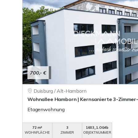
700,- €
Duisburg / Alt-Hamborn
Wohnallee Hamborn | Kernsanierte 3-Zimme
Etagenwohnung
72 m²
3
1603_1.OG4b
WOHNFLÄCHE
ZIMMER
OBJEKTNUMMER