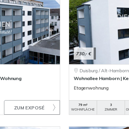
730,- €
Duisburg / Alt-Hamborn
r-Wohnung
Wohnallee Hamborn | K
Etagenwohnung
79 m²
3
ZUM EXPOSÉ
WOHNFLÄCHE
ZIMMER
O