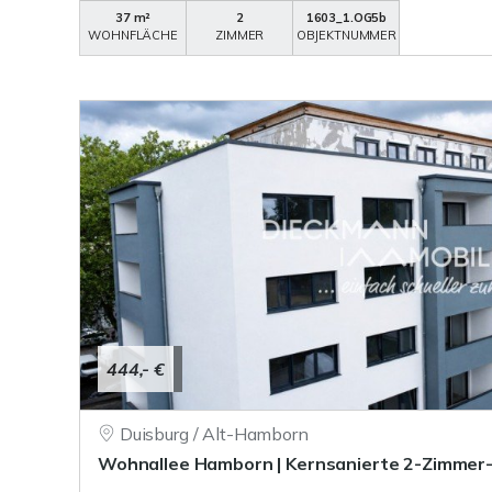
37 m²
2
1603_1.OG5b
WOHNFLÄCHE
ZIMMER
OBJEKTNUMMER
444,- €
Duisburg / Alt-Hamborn
Wohnallee Hamborn | Kernsanierte 2-Zimme