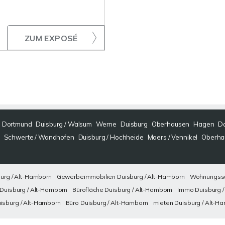
ZUM EXPOSÉ
Dortmund
Duisburg / Walsum
Werne
Duisburg
Oberhausen
Hagen
Do
Schwerte / Wandhofen
Duisburg / Hochheide
Moers / Vennikel
Oberha
urg / Alt-Hamborn
Gewerbeimmobilien Duisburg / Alt-Hamborn
Wohnungssu
 Duisburg / Alt-Hamborn
Bürofläche Duisburg / Alt-Hamborn
Immo Duisburg /
sburg / Alt-Hamborn
Büro Duisburg / Alt-Hamborn
mieten Duisburg / Alt-H