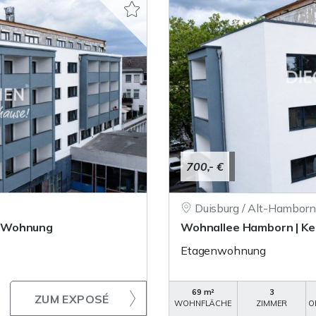
700,- €
Duisburg / Alt-Hamborn
r-Wohnung
Wohnallee Hamborn | K
Etagenwohnung
69 m²
3
ZUM EXPOSÉ
WOHNFLÄCHE
ZIMMER
O