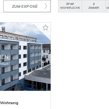
37 m²
2
ZUM EXPOSÉ
WOHNFLÄCHE
ZIMMER
O
r-Wohnung