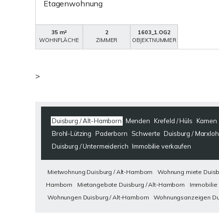
Etagenwohnung
35 m²
2
1603_1.OG2
WOHNFLÄCHE
ZIMMER
OBJEKTNUMMER
>
Duisburg / Alt-Hamborn
Menden
Krefeld / Hüls
Kamen
Brohl-Lützing
Paderborn
Schwerte
Duisburg / Marxloh
Duisburg / Untermeiderich
Immobilie verkaufen
Mietwohnung Duisburg / Alt-Hamborn
Wohnung miete Duisb
Hamborn
Mietangebote Duisburg / Alt-Hamborn
Immobilie
Wohnungen Duisburg / Alt-Hamborn
Wohnungsanzeigen Dui