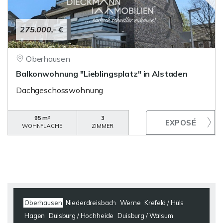
275.000,- €
Oberhausen
Balkonwohnung "Lieblingsplatz" in Alstaden
Dachgeschosswohnung
95 m²
3
WOHNFLÄCHE
ZIMMER
Oberhausen
Niederdreisbach
Werne
Krefeld / Hüls
Hagen
Duisburg / Hochheide
Duisburg / Walsum