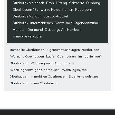
Duisburg / Meiderich
Brohl-Lützing
Schwerte
Duisburg
Oberhausen / Schwarze Heide
Kamen
Paderborn
Duisburg / Marxloh
Castrop-Rauxel
Duisburg / Untermeiderich
Dortmund / Lütgendortmund
Menden
Dortmund
Duisburg / Alt-Hamborn
Immobilie verkaufen
Immobilie Oberhausen
Eigentumswohnungen Oberhausen
Wohnung Oberhausen
kaufen Oberhausen
Immobilienkauf
Oberhausen
Wohnung suche Oberhausen
Wohnungsanzeigen Oberhausen
Wohnungssuche
Oberhausen
Immobilien Oberhausen
Eigentumswohnung
Oberhausen
Immo Oberhausen