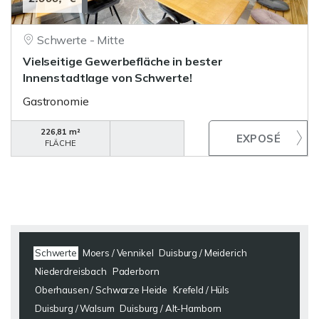
Schwerte - Mitte
Vielseitige Gewerbefläche in bester
Innenstadtlage von Schwerte!
Gastronomie
226,81 m²
FLÄCHE
Schwerte
Moers / Vennikel
Duisburg / Meiderich
Niederdreisbach
Paderborn
Oberhausen / Schwarze Heide
Krefeld / Hüls
Duisburg / Walsum
Duisburg / Alt-Hamborn