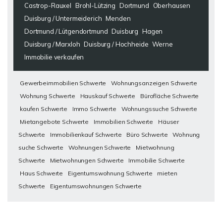
Castrop-Rauxel
Brohl-Lützing
Dortmund
Oberhausen
Duisburg / Untermeiderich
Menden
Dortmund / Lütgendortmund
Duisburg
Hagen
Duisburg / Marxloh
Duisburg / Hochheide
Werne
Immobilie verkaufen
Gewerbeimmobilien Schwerte
Wohnungsanzeigen Schwerte
Wohnung Schwerte
Hauskauf Schwerte
Bürofläche Schwerte
kaufen Schwerte
Immo Schwerte
Wohnungssuche Schwerte
Mietangebote Schwerte
Immobilien Schwerte
Häuser
Schwerte
Immobilienkauf Schwerte
Büro Schwerte
Wohnung
suche Schwerte
Wohnungen Schwerte
Mietwohnung
Schwerte
Mietwohnungen Schwerte
Immobilie Schwerte
Haus Schwerte
Eigentumswohnung Schwerte
mieten
Schwerte
Eigentumswohnungen Schwerte